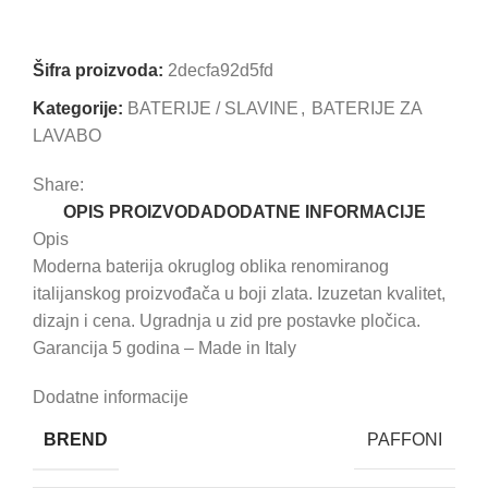
Uporedi
Dodaj u omiljene
Šifra proizvoda:
2decfa92d5fd
Kategorije:
BATERIJE / SLAVINE
,
BATERIJE ZA
LAVABO
Share:
OPIS PROIZVODA
DODATNE INFORMACIJE
Opis
Moderna baterija okruglog oblika renomiranog
italijanskog proizvođača u boji zlata. Izuzetan kvalitet,
dizajn i cena. Ugradnja u zid pre postavke pločica.
Garancija 5 godina – Made in Italy
Dodatne informacije
BREND
PAFFONI