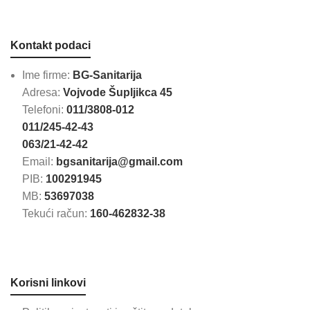
Kontakt podaci
Ime firme:
BG-Sanitarija
Adresa:
Vojvode Šupljikca 45
Telefoni:
011/3808-012
011/245-42-43
063/21-42-42
Email:
bgsanitarija@gmail.com
PIB:
100291945
MB:
53697038
Tekući račun:
160-462832-38
Korisni linkovi