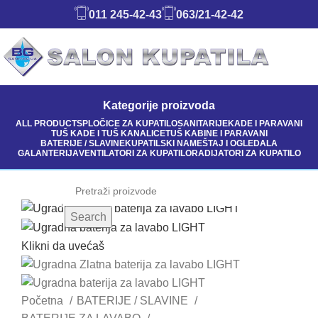
011 245-42-43
063/21-42-42
Kategorije proizvoda
ALL
PRODUCTS
PLOČICE ZA KUPATILO
SANITARIJE
KADE I PARAVANI
TUŠ KADE I TUŠ KANALICE
TUŠ KABINE I PARAVANI
BATERIJE / SLAVINE
KUPATILSKI NAMEŠTAJ I OGLEDALA
GALANTERIJA
VENTILATORI ZA KUPATILO
RADIJATORI ZA KUPATILO
Search
Klikni da uvećaš
Početna
BATERIJE / SLAVINE