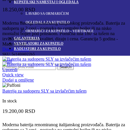
KUPATILSKI NAMEŠTAJ I OGLEDALA
18.250,00
RSD
LAVABO SA ORMARIĆEM
OGLEDALA ZA KUPATILO
Moderna baterija renomiranog italijanskog proizvođača. Baterija za
sudoperu sa 2 cevi - postavka na centralni bojler ili na nisko
ORMARIĆI ZA KUPATILO – VERTIKALE
montažni bojler pod pritiskom. Pomična lula 180' sa tušem na
GALANTERIJA
izvlačenje. Izuzetan kvalitet, dizajn i cena. Garancija 5 godina -
VENTILATORI ZA KUPATILO
Made in Italy
RADIJATORI ZA KUPATILO
Dodaj u korpu
SKU:
5e140f4022b5
Meni
Search
Uporedi
Quick view
Dodaj u omiljene
Baterija za sudoperu SLY sa izvlačećim tušem
In stock
19.200,00
RSD
Moderna baterija renomiranog italijanskog proizvođača. Baterija za
sudoperu sa 2 cevi - postavka na centralni bojler ili na nisko