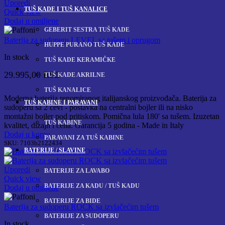
Uporedi
TUŠ KADE I TUŠ KANALICE
Quick view
Dodaj u omiljene
GEBERIT SESTRA TUŠ KADE
Baterija za sudoperu LEVEL sa tušem i oprugom
HUPPE PURANO TUŠ KADE
In stock
TUŠ KADE KERAMIČKE
29.995,00
RSD
TUŠ KADE AKRILNE
TUŠ KANALICE
Moderna baterija renomiranog italijanskog proizvođača. Baterija za
TUŠ KABINE I PARAVANI
sudoperu sa 2 cevi - postavka na centralni bojler ili na nisko
montažni bojler pod pritiskom. Pomična lula 180' sa tušem. Izuzetan
TUŠ KABINE
kvalitet, dizajn i cena. Garancija 5 godina - Made in Italy
Dodaj u korpu
PARAVANI ZA TUŠ KABINE
SKU:
7103b2122434
BATERIJE / SLAVINE
Uporedi
BATERIJE ZA LAVABO
Quick view
BATERIJE ZA KADU / TUŠ KADU
Dodaj u omiljene
BATERIJE ZA BIDE
Baterija za sudoperu ROCK sa izvlačećim tušem
BATERIJE ZA SUDOPERU
In stock