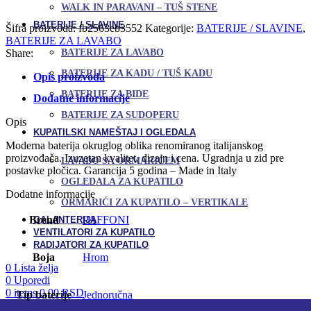
Uporedi
WALK IN PARAVANI – TUŠ STENE
lavabo
Dodaj u omiljene
LIGHT
BATERIJE / SLAVINE
Šifra proizvoda:
fb2563eb3552
Kategorije:
BATERIJE / SLAVINE
,
sa
BATERIJE ZA LAVABO
odvojenom
Share:
BATERIJE ZA LAVABO
lulom
količina
BATERIJE ZA KADU / TUŠ KADU
Opis proizvoda
BATERIJE ZA BIDE
Dodatne informacije
BATERIJE ZA SUDOPERU
Opis
KUPATILSKI NAMEŠTAJ I OGLEDALA
Moderna baterija okruglog oblika renomiranog italijanskog
proizvođača. Izuzetan kvalitet, dizajn i cena. Ugradnja u zid pre
LAVABO SA ORMARIĆEM
postavke pločica. Garancija 5 godina – Made in Italy
OGLEDALA ZA KUPATILO
Dodatne informacije
ORMARIĆI ZA KUPATILO – VERTIKALE
Brend
PAFFONI
GALANTERIJA
VENTILATORI ZA KUPATILO
RADIJATORI ZA KUPATILO
Boja
Hrom
0
Lista želja
0
Uporedi
0
items
0,00
RSD
Tip baterije
Jednoručna