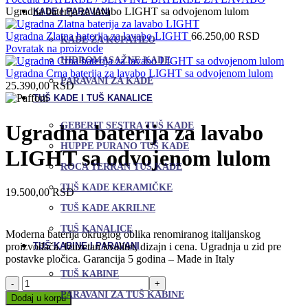
Ugradna baterija za lavabo LIGHT sa odvojenom lulom
KADE I PARAVANI
Ugradna Zlatna baterija za lavabo LIGHT
66.250,00
RSD
KADE ZA KUPATILO
Povratak na proizvode
HIDROMASAŽNE KADE
Ugradna Crna baterija za lavabo LIGHT sa odvojenom lulom
PARAVANI ZA KADE
25.390,00
RSD
TUŠ KADE I TUŠ KANALICE
GEBERIT SESTRA TUŠ KADE
Ugradna baterija za lavabo
HUPPE PURANO TUŠ KADE
LIGHT sa odvojenom lulom
ROCA TERRAN TUŠ KADE
TUŠ KADE KERAMIČKE
19.500,00
RSD
TUŠ KADE AKRILNE
TUŠ KANALICE
Moderna baterija okruglog oblika renomiranog italijanskog
proizvođača. Izuzetan kvalitet, dizajn i cena. Ugradnja u zid pre
TUŠ KABINE I PARAVANI
postavke pločica. Garancija 5 godina – Made in Italy
TUŠ KABINE
Ugradna
baterija
PARAVANI ZA TUŠ KABINE
Dodaj u korpu
za