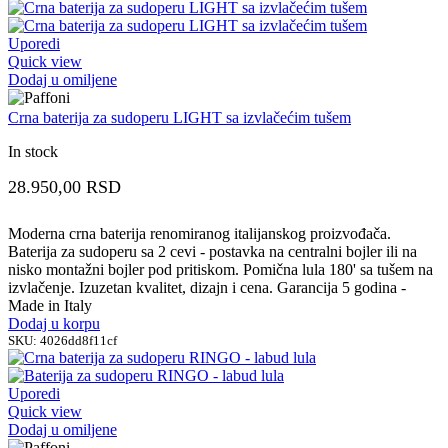
Uporedi
Quick view
Dodaj u omiljene
Crna baterija za sudoperu LIGHT sa izvlačećim tušem
In stock
28.950,00
RSD
Moderna crna baterija renomiranog italijanskog proizvođača.
Baterija za sudoperu sa 2 cevi - postavka na centralni bojler ili na
nisko montažni bojler pod pritiskom. Pomična lula 180' sa tušem na
izvlačenje. Izuzetan kvalitet, dizajn i cena. Garancija 5 godina -
Made in Italy
Dodaj u korpu
SKU:
4026dd8f11cf
Uporedi
Quick view
Dodaj u omiljene