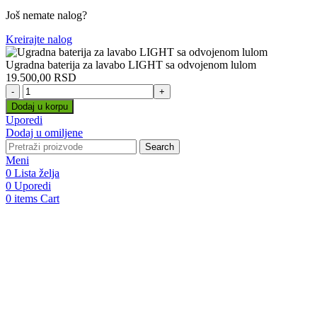
Još nemate nalog?
Kreirajte nalog
Ugradna baterija za lavabo LIGHT sa odvojenom lulom
19.500,00
RSD
Ugradna
baterija
Dodaj u korpu
za
Uporedi
lavabo
Dodaj u omiljene
LIGHT
Search
sa
Meni
odvojenom
0
Lista želja
lulom
0
Uporedi
količina
0
items
Cart