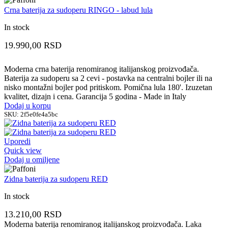
Crna baterija za sudoperu RINGO - labud lula
In stock
19.990,00
RSD
Moderna crna baterija renomiranog italijanskog proizvođača.
Baterija za sudoperu sa 2 cevi - postavka na centralni bojler ili na
nisko montažni bojler pod pritiskom. Pomična lula 180'. Izuzetan
kvalitet, dizajn i cena. Garancija 5 godina - Made in Italy
Dodaj u korpu
SKU:
2f5e0fe4a5bc
Uporedi
Quick view
Dodaj u omiljene
Zidna baterija za sudoperu RED
In stock
13.210,00
RSD
Moderna baterija renomiranog italijanskog proizvođača. Laka