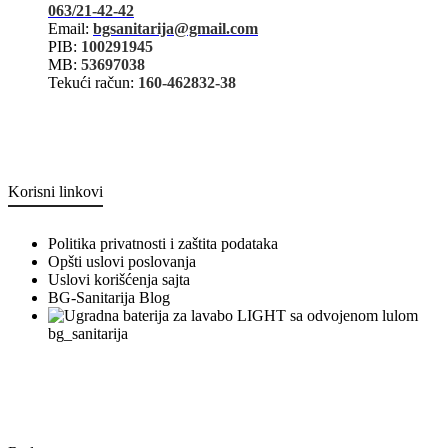
063/21-42-42
Email:
bgsanitarija@gmail.com
PIB:
100291945
MB:
53697038
Tekući račun:
160-462832-38
Korisni linkovi
Politika privatnosti i zaštita podataka
Opšti uslovi poslovanja
Uslovi korišćenja sajta
BG-Sanitarija Blog
bg_sanitarija