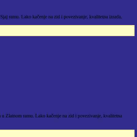
ramu. Lako kačenje na zid i povezivanje, kvalitetna izrada.
latnom ramu. Lako kačenje na zid i povezivanje, kvalitetna