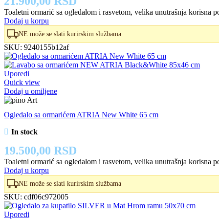
21.900,00
RSD
Toaletni ormarić sa ogledalom i rasvetom, velika unutrašnja korisna po
Dodaj u korpu
NE može se slati kurirskim službama
SKU:
9240155b12af
Uporedi
Quick view
Dodaj u omiljene
Ogledalo sa ormarićem ATRIA New White 65 cm
In stock
19.500,00
RSD
Toaletni ormarić sa ogledalom i rasvetom, velika unutrašnja korisna po
Dodaj u korpu
NE može se slati kurirskim službama
SKU:
cdf06c972005
Uporedi