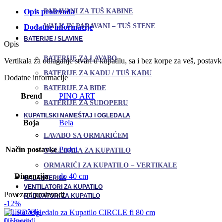
PARAVANI ZA TUŠ KABINE
Opis proizvoda
WALK IN PARAVANI – TUŠ STENE
Dodatne informacije
BATERIJE / SLAVINE
Opis
BATERIJE ZA LAVABO
Vertikala za odlaganje stvari u kupatilu, sa i bez korpe za veš, postavk
BATERIJE ZA KADU / TUŠ KADU
Dodatne informacije
BATERIJE ZA BIDE
Brend
PINO ART
BATERIJE ZA SUDOPERU
KUPATILSKI NAMEŠTAJ I OGLEDALA
Boja
Bela
LAVABO SA ORMARIĆEM
Način postavke
Podni
OGLEDALA ZA KUPATILO
ORMARIĆI ZA KUPATILO – VERTIKALE
Dimenzija
do 40 cm
GALANTERIJA
VENTILATORI ZA KUPATILO
Povezani proizvodi
RADIJATORI ZA KUPATILO
-12%
0
Lista želja
0
Uporedi
Uporedi