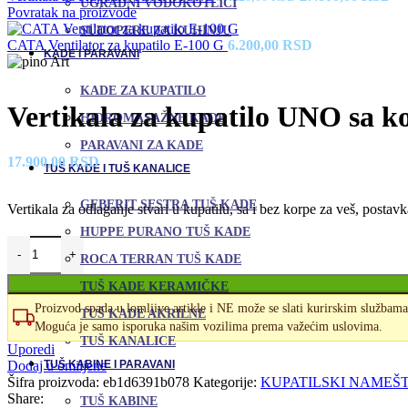
UGRADNI VODOKOTLIĆI
cena
ce
Povratak na proizvode
je
je:
SUDOPERE ZA KUHINJU
bila:
27
CATA Ventilator za kupatilo E-100 G
6.200,00
RSD
KADE I PARAVANI
30.220,00 RSD.
KADE ZA KUPATILO
Vertikala za kupatilo UNO sa k
HIDROMASAŽNE KADE
PARAVANI ZA KADE
17.900,00
RSD
TUŠ KADE I TUŠ KANALICE
GEBERIT SESTRA TUŠ KADE
Vertikala za odlaganje stvari u kupatilu, sa i bez korpe za veš, postavk
HUPPE PURANO TUŠ KADE
ROCA TERRAN TUŠ KADE
TUŠ KADE KERAMIČKE
Proizvod spada u lomljive artikle i NE može se slati kurirskim službama
TUŠ KADE AKRILNE
Moguća je samo isporuka našim vozilima prema važećim uslovima.
TUŠ KANALICE
Uporedi
Dodaj u omiljene
TUŠ KABINE I PARAVANI
Šifra proizvoda:
eb1d6391b078
Kategorije:
KUPATILSKI NAMEŠT
Share:
TUŠ KABINE