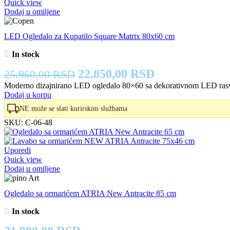
Quick view
Dodaj u omiljene
LED Ogledalo za Kupatilo Square Matrix 80x60 cm
In stock
Originalna
Trenutna
22.850,00
RSD
25.960,00
RSD
cena
cena
Moderno dizajnirano LED ogledalo 80×60 sa dekorativnom LED rasveto
Dodaj u korpu
je
je:
NE može se slati kurirskim službama
bila:
22.850,00 RSD
SKU:
C-06-48
25.960,00 RSD.
Uporedi
Quick view
Dodaj u omiljene
Ogledalo sa ormarićem ATRIA New Antracite 85 cm
In stock