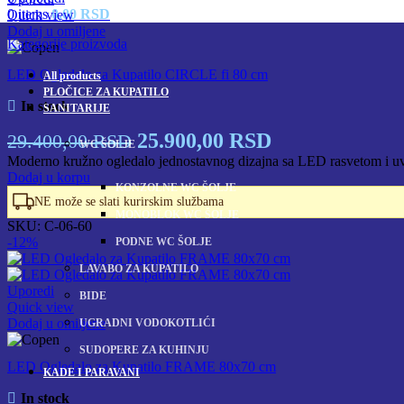
0
items
0,00
RSD
Quick view
Dodaj u omiljene
Kategorije proizvoda
LED Ogledalo za Kupatilo CIRCLE fi 80 cm
All
products
PLOČICE ZA KUPATILO
In stock
SANITARIJE
Originalna
Trenutna
25.900,00
RSD
29.400,00
RSD
WC ŠOLJE
cena
cena
Moderno kružno ogledalo jednostavnog dizajna sa LED rasvetom i uvel
Dodaj u korpu
je
je:
KONZOLNE WC ŠOLJE
NE može se slati kurirskim službama
bila:
25.900,00 RSD
MONOBLOK WC ŠOLJE
SKU:
C-06-60
29.400,00 RSD.
-12%
PODNE WC ŠOLJE
LAVABO ZA KUPATILO
Uporedi
BIDE
Quick view
Dodaj u omiljene
UGRADNI VODOKOTLIĆI
SUDOPERE ZA KUHINJU
LED Ogledalo za Kupatilo FRAME 80x70 cm
KADE I PARAVANI
In stock