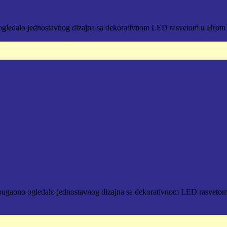
lo jednostavnog dizajna sa dekorativnom LED rasvetom u Hrom Sjaj 
.
o ogledalo jednostavnog dizajna sa dekorativnom LED rasvetom u Z
.