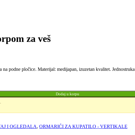
na
.800,00 RSD.
orpom za veš
a na podne pločice. Materijal: medijapan, izuzetan kvalitet. Jednostruka 
Dodaj u korpu
.
AJ I OGLEDALA
,
ORMARIĆI ZA KUPATILO - VERTIKALE