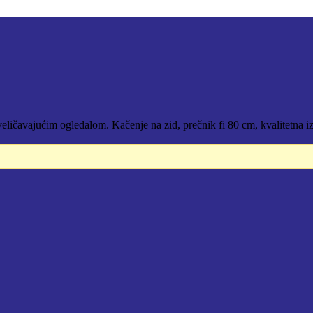
ičavajućim ogledalom. Kačenje na zid, prečnik fi 80 cm, kvalitetna iz
.