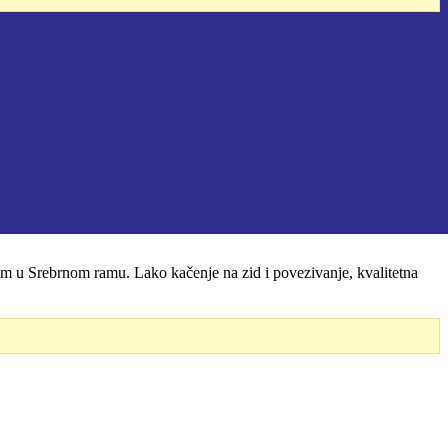
Srebrnom ramu. Lako kačenje na zid i povezivanje, kvalitetna