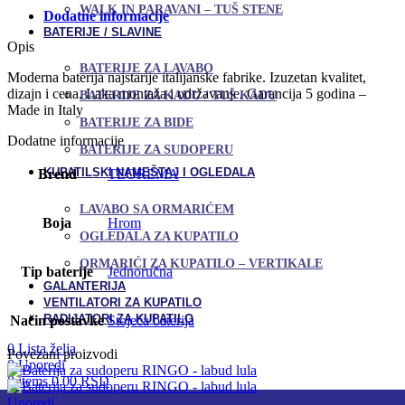
WALK IN PARAVANI – TUŠ STENE
Dodatne informacije
BATERIJE / SLAVINE
Opis
BATERIJE ZA LAVABO
Moderna baterija najstarije italijanske fabrike. Izuzetan kvalitet,
dizajn i cena. Laka montaža i održavanje. Garancija 5 godina –
BATERIJE ZA KADU / TUŠ KADU
Made in Italy
BATERIJE ZA BIDE
Dodatne informacije
BATERIJE ZA SUDOPERU
KUPATILSKI NAMEŠTAJ I OGLEDALA
Brend
TEOREMA
LAVABO SA ORMARIĆEM
Boja
Hrom
OGLEDALA ZA KUPATILO
ORMARIĆI ZA KUPATILO – VERTIKALE
Tip baterije
Jednoručna
GALANTERIJA
VENTILATORI ZA KUPATILO
RADIJATORI ZA KUPATILO
Način postavke
Stojeća baterija
0
Lista želja
Povezani proizvodi
0
Uporedi
0
items
0,00
RSD
Uporedi