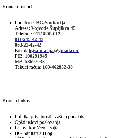
Kontakt podaci
Ime firme:
BG-Sanitarija
Adresa:
Vojvode Šupljikca 45
Telefoni:
011/3808-012
011/245-42-43
063/21-42-42
Email:
bgsanitarija@gmail.com
PIB:
100291945
MB:
53697038
Tekući račun:
160-462832-38
Korisni linkovi
Politika privatnosti i zaštita podataka
Opšti uslovi poslovanja
Uslovi korišćenja sajta
BG-Sanitarija Blog