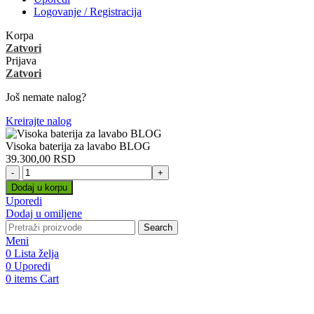
Logovanje / Registracija
Korpa
Zatvori
Prijava
Zatvori
Još nemate nalog?
Kreirajte nalog
Visoka baterija za lavabo BLOG
39.300,00
RSD
Visoka
baterija
Dodaj u korpu
za
Uporedi
lavabo
Dodaj u omiljene
BLOG
Search
količina
Meni
0
Lista želja
0
Uporedi
0
items
Cart