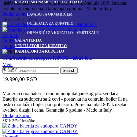
KUPATILSKI NAMEŠTAJ I OGLEDALA
nisko montažni bojler pod pritiskom. Pomična lula 180'. Izuzetan
kvalitet, dizajn i cena. Garancija 5 godina - Made in Italy
Dodaj u korpu
LAVABO SA ORMARIĆEM
SKU:
5c343a3de442
OGLEDALA ZA KUPATILO
ORMARIĆI ZA KUPATILO – VERTIKALE
Uporedi
GALANTERIJA
Quick view
VENTILATORI ZA KUPATILO
Dodaj u omiljene
RADIJATORI ZA KUPATILO
Crna baterija za sudoperu RINGO - labud lula
Meni
In stock
Search
19.990,00
RSD
Moderna crna baterija renomiranog italijanskog proizvođača.
Baterija za sudoperu sa 2 cevi - postavka na centralni bojler ili na
nisko montažni bojler pod pritiskom. Pomična lula 180'. Izuzetan
kvalitet, dizajn i cena. Garancija 5 godina - Made in Italy
Dodaj u korpu
SKU:
2f5e0fe4a5bc
Uporedi