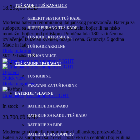
TUŠ KADE I TUŠ KANALICE
18.250,00
RSD
GEBERIT SESTRA TUŠ KADE
Moderna baterija renomiranog italijanskog proizvođača. Baterija za
sudoperu sa 2 cevi - postavka na centralni bojler ili na nisko
HUPPE PURANO TUŠ KADE
montažni bojler pod pritiskom. Pomična lula 180' sa tušem na
TUŠ KADE KERAMIČKE
izvlačenje. Izuzetan kvalitet, dizajn i cena. Garancija 5 godina -
Made in Italy
TUŠ KADE AKRILNE
Dodaj u korpu
SKU:
5e140f4022b5
TUŠ KANALICE
TUŠ KABINE I PARAVANI
Uporedi
TUŠ KABINE
Quick view
Dodaj u omiljene
PARAVANI ZA TUŠ KABINE
BATERIJE / SLAVINE
Crna baterija za sudoperu LIGHT
In stock
BATERIJE ZA LAVABO
BATERIJE ZA KADU / TUŠ KADU
23.700,00
RSD
BATERIJE ZA BIDE
Moderna crna baterija renomiranog italijanskog proizvođača.
BATERIJE ZA SUDOPERU
Baterija za sudoperu sa 2 cevi - postavka na centralni bojler ili na