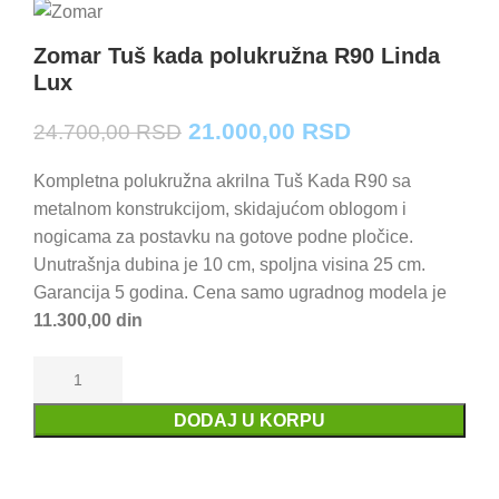
Zomar Tuš kada polukružna R90 Linda
Lux
Originalna
Trenutna
21.000,00
RSD
24.700,00
RSD
cena
cena
je
je:
Kompletna polukružna akrilna Tuš Kada R90 sa
bila:
21.000,00 RS
metalnom konstrukcijom, skidajućom oblogom i
24.700,00 RSD.
nogicama za postavku na gotove podne pločice.
Unutrašnja dubina je 10 cm, spoljna visina 25 cm.
Garancija 5 godina. Cena samo ugradnog modela je
11.300,00 din
DODAJ U KORPU
Uporedi
Dodaj u omiljene