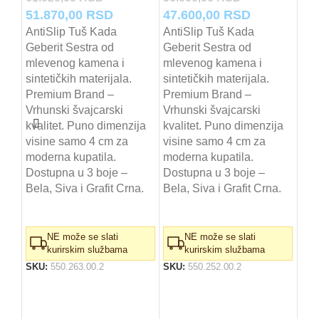
Originalna
Trenutna
Originalna
Trenutna
51.870,00
RSD
47.600,00
RSD
cena
cena
cena
cena
AntiSlip Tuš Kada
AntiSlip Tuš Kada
Geb
Geberit Sestra od
Geberit Sestra od
je
je:
je
je:
tuš
mlevenog kamena i
mlevenog kamena i
I
bila:
51.870,00 RSD.
bila:
47.600,00 
sintetičkih materijala.
sintetičkih materijala.
61.020,00 RSD.
56.000,00 RSD.
Premium Brand –
Premium Brand –
72.
Vrhunski švajcarski
Vrhunski švajcarski
Ori
61
kvalitet. Puno dimenzija
kvalitet. Puno dimenzija
ce
Ant
visine samo 4 cm za
visine samo 4 cm za
Geb
je
moderna kupatila.
moderna kupatila.
mle
bila
Dostupna u 3 boje –
Dostupna u 3 boje –
sint
72
Bela, Siva i Grafit Crna.
Bela, Siva i Grafit Crna.
Pre
Vrh
kva
NE može se slati
NE može se slati
vis
kurirskim službama
kurirskim službama
mod
SKU:
550.263.00.2
SKU:
550.252.00.2
Dos
Bel