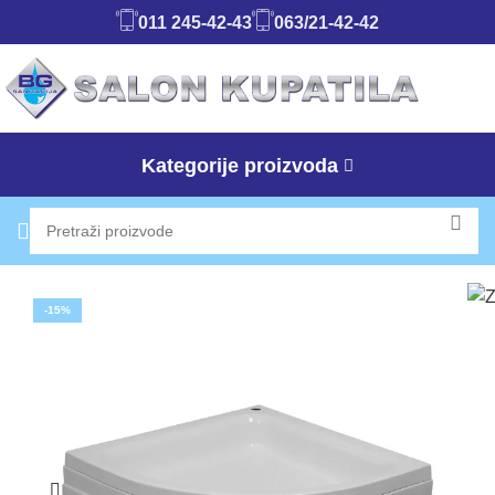
011 245-42-43
063/21-42-42
Kategorije proizvoda
-15%