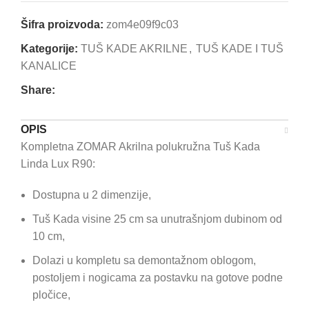
Šifra proizvoda:
zom4e09f9c03
Kategorije:
TUŠ KADE AKRILNE
,
TUŠ KADE I TUŠ
KANALICE
Share:
OPIS
Kompletna ZOMAR Akrilna polukružna Tuš Kada
Linda Lux R90:
Dostupna u 2 dimenzije,
Tuš Kada visine 25 cm sa unutrašnjom dubinom od
10 cm,
Dolazi u kompletu sa demontažnom oblogom,
postoljem i nogicama za postavku na gotove podne
pločice,