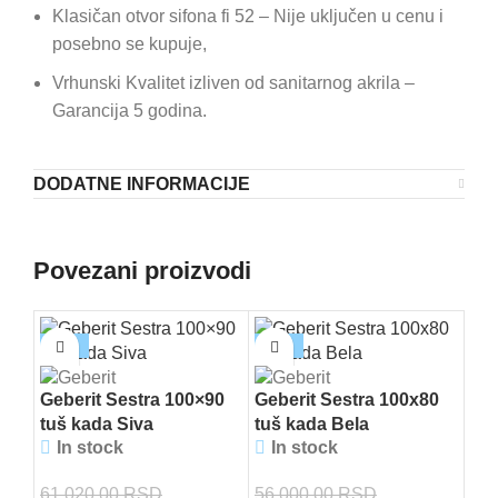
Klasičan otvor sifona fi 52 – Nije uključen u cenu i
posebno se kupuje,
Vrhunski Kvalitet izliven od sanitarnog akrila –
Garancija 5 godina.
DODATNE INFORMACIJE
Povezani proizvodi
-15%
-15%
-1
Geberit Sestra 100×90
Geberit Sestra 100x80
tuš kada Siva
tuš kada Bela
In stock
In stock
61.020,00
RSD
56.000,00
RSD