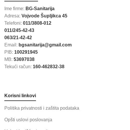
Ime firme:
BG-Sanitarija
Adresa:
Vojvode Šupljikca 45
Telefoni:
011/3808-012
011/245-42-43
063/21-42-42
Email:
bgsanitarija@gmail.com
PIB:
100291945
MB:
53697038
Tekući račun:
160-462832-38
Korisni linkovi
Politika privatnosti i zaštita podataka
Opšti uslovi poslovanja