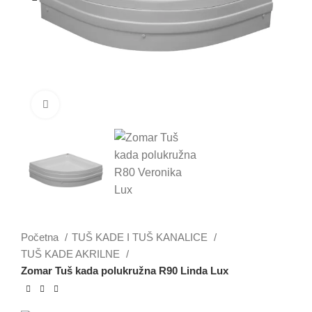
Klikni da uvećaš
Početna
TUŠ KADE I TUŠ KANALICE
TUŠ KADE AKRILNE
Zomar Tuš kada polukružna R90 Linda Lux