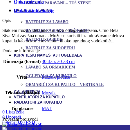
Opis proizvoda
WALK IN PARAVANI – TUŠ STENE
BATERIJE / SLAVINE
Dodatne informacije
Opis
BATERIJE ZA LAVABO
Stakleni mozaik debljine 4 mm za oblaganje bazena. Crno-Bela-
BATERIJE ZA KADU / TUŠ KADU
Siva Mat završna obrada. Može se koristiti i za ukrašavanje delova
BATERIJE ZA BIDE
kupatila kao dekor u tuš kabini ili oko ugradnog vodokotlića.
BATERIJE ZA SUDOPERU
Dodatne informacije
KUPATILSKI NAMEŠTAJ I OGLEDALA
Dimenzija (format)
30-33 x 30-33 cm
LAVABO SA ORMARIĆEM
OGLEDALA ZA KUPATILO
Vrsta
Mozaik pločice
ORMARIĆI ZA KUPATILO – VERTIKALE
GALANTERIJA
Tekstura (dizajn)
Mozaik
VENTILATORI ZA KUPATILO
RADIJATORI ZA KUPATILO
Tip glazure
MAT
0
Lista želja
0
Uporedi
Povezani proizvodi
0
items
0,00
RSD