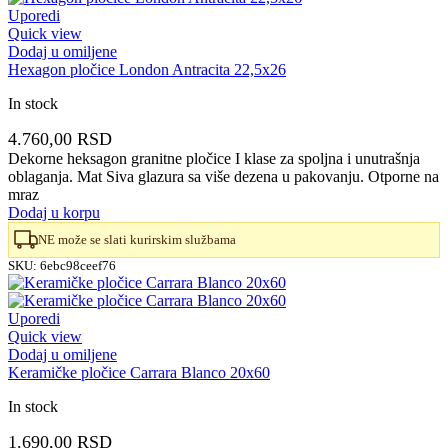
Uporedi
Quick view
Dodaj u omiljene
Hexagon pločice London Antracita 22,5x26
In stock
4.760,00
RSD
Dekorne heksagon granitne pločice I klase za spoljna i unutrašnja
oblaganja. Mat Siva glazura sa više dezena u pakovanju. Otporne na
mraz
Dodaj u korpu
NE može se slati kurirskim službama
SKU:
6ebc98ceef76
Uporedi
Quick view
Dodaj u omiljene
Keramičke pločice Carrara Blanco 20x60
In stock
1.690,00
RSD