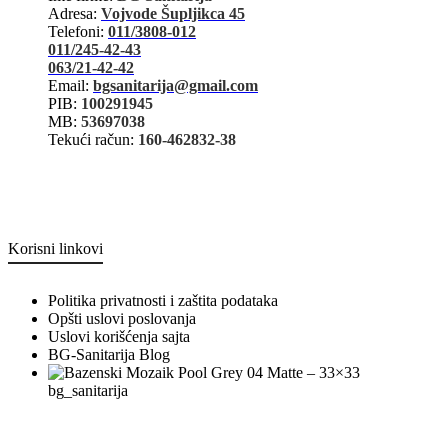
Adresa:
Vojvode Šupljikca 45
Telefoni:
011/3808-012
011/245-42-43
063/21-42-42
Email:
bgsanitarija@gmail.com
PIB:
100291945
MB:
53697038
Tekući račun:
160-462832-38
Korisni linkovi
Politika privatnosti i zaštita podataka
Opšti uslovi poslovanja
Uslovi korišćenja sajta
BG-Sanitarija Blog
bg_sanitarija