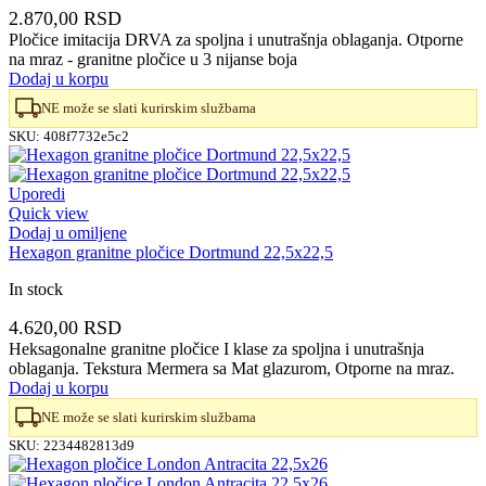
2.870,00
RSD
Pločice imitacija DRVA za spoljna i unutrašnja oblaganja. Otporne
na mraz - granitne pločice u 3 nijanse boja
Dodaj u korpu
NE može se slati kurirskim službama
SKU:
408f7732e5c2
Uporedi
Quick view
Dodaj u omiljene
Hexagon granitne pločice Dortmund 22,5x22,5
In stock
4.620,00
RSD
Heksagonalne granitne pločice I klase za spoljna i unutrašnja
oblaganja. Tekstura Mermera sa Mat glazurom, Otporne na mraz.
Dodaj u korpu
NE može se slati kurirskim službama
SKU:
2234482813d9