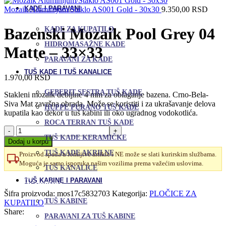
KADE I PARAVANI
Mozaik Aluminijum/Staklo AS001 Gold - 30x30
9.350,00
RSD
Bazenski Mozaik Pool Grey 04
KADE ZA KUPATILO
HIDROMASAŽNE KADE
Matte – 33×33
PARAVANI ZA KADE
TUŠ KADE I TUŠ KANALICE
1.970,00
RSD
GEBERIT SESTRA TUŠ KADE
Stakleni mozaik debljine 4 mm za oblaganje bazena. Crno-Bela-
Siva Mat završna obrada. Može se koristiti i za ukrašavanje delova
HUPPE PURANO TUŠ KADE
kupatila kao dekor u tuš kabini ili oko ugradnog vodokotlića.
ROCA TERRAN TUŠ KADE
Bazenski
TUŠ KADE KERAMIČKE
Mozaik
Dodaj u korpu
Pool
TUŠ KADE AKRILNE
Proizvod spada u lomljive artikle i NE može se slati kurirskim službama.
Grey
Moguća je samo isporuka našim vozilima prema važećim uslovima.
04
TUŠ KANALICE
Matte
Uporedi
TUŠ KABINE I PARAVANI
-
Dodaj u omiljene
33x33
Šifra proizvoda:
mos17c5832703
Kategorija:
PLOČICE ZA
TUŠ KABINE
količina
KUPATILO
Share:
PARAVANI ZA TUŠ KABINE