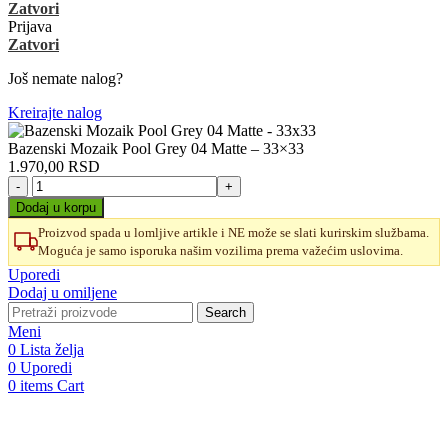
Zatvori
Prijava
Zatvori
Još nemate nalog?
Kreirajte nalog
Bazenski Mozaik Pool Grey 04 Matte – 33×33
1.970,00
RSD
Bazenski
Mozaik
Dodaj u korpu
Pool
Proizvod spada u lomljive artikle i NE može se slati kurirskim službama.
Grey
Moguća je samo isporuka našim vozilima prema važećim uslovima.
04
Matte
Uporedi
-
Dodaj u omiljene
33x33
Search
količina
Meni
0
Lista želja
0
Uporedi
0
items
Cart