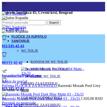
Vojvode Šupljikca 45, Crveni krst, Beograd
Search
011/380-80-12
PLOČICE ZA KUPATILO
SANITARIJE
011/245-42-43
WC ŠOLJE
KONZOLNE WC ŠOLJE
063/21-42-42
MONOBLOK WC ŠOLJE
bgsanitarija@gmail.com
PODNE WC ŠOLJE
Klikni da uvećaš
LAVABO ZA KUPATILO
Početna
PLOČICE ZA KUPATILO
Bazenski Mozaik Pool Grey
011 245-42-43
04 Matte – 33×33
BIDE
UGRADNI VODOKOTLIĆI
Bazenski Mozaik Pool Dark Blue Matte 03 - 33x33
1.920,00
RSD
Povratak na proizvode
063/21-42-42
SUDOPERE ZA KUHINJU