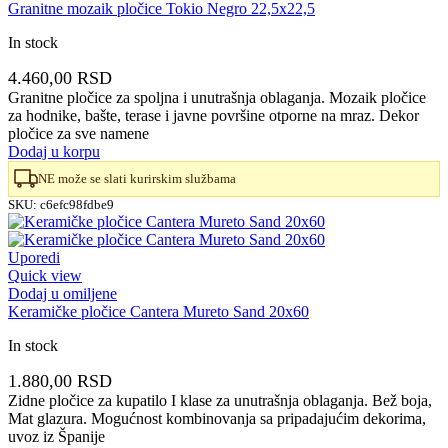
Granitne mozaik pločice Tokio Negro 22,5x22,5
In stock
4.460,00
RSD
Granitne pločice za spoljna i unutrašnja oblaganja. Mozaik pločice
za hodnike, bašte, terase i javne površine otporne na mraz. Dekor
pločice za sve namene
Dodaj u korpu
NE može se slati kurirskim službama
SKU:
c6efc98fdbe9
Uporedi
Quick view
Dodaj u omiljene
Keramičke pločice Cantera Mureto Sand 20x60
In stock
1.880,00
RSD
Zidne pločice za kupatilo I klase za unutrašnja oblaganja. Bež boja,
Mat glazura. Mogućnost kombinovanja sa pripadajućim dekorima,
uvoz iz Španije