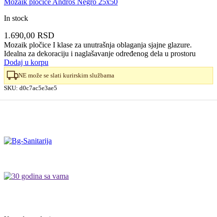
Mozaik pločice Andros Negro 25x50
In stock
1.690,00
RSD
Mozaik pločice I klase za unutrašnja oblaganja sjajne glazure.
Idealna za dekoraciju i naglašavanje određenog dela u prostoru
Dodaj u korpu
NE može se slati kurirskim službama
SKU:
d0c7ac5e3ae5