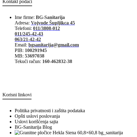
Kontakt podaci
Ime firme:
BG-Sanitarija
Adresa:
Vojvode Šupljikca 45
Telefoni:
011/3808-012
011/245-42-43
063/21-42-42
Email:
bgsanitarija@gmail.com
PIB:
100291945
MB:
53697038
Tekući račun:
160-462832-38
Korisni linkovi
Politika privatnosti i zaštita podataka
Opšti uslovi poslovanja
Uslovi korišćenja sajta
BG-Sanitarija Blog
bg_sanitarija