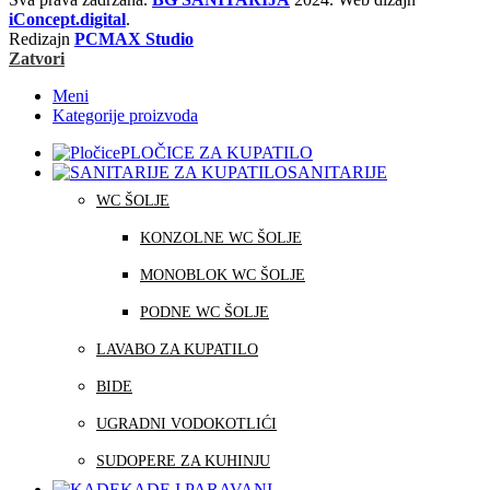
iConcept.digital
.
Redizajn
PCMAX Studio
Zatvori
Meni
Kategorije proizvoda
PLOČICE ZA KUPATILO
SANITARIJE
WC ŠOLJE
KONZOLNE WC ŠOLJE
MONOBLOK WC ŠOLJE
PODNE WC ŠOLJE
LAVABO ZA KUPATILO
BIDE
UGRADNI VODOKOTLIĆI
SUDOPERE ZA KUHINJU
KADE I PARAVANI