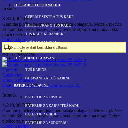
TUŠ KADE I TUŠ KANALICE
In stock
GEBERIT SESTRA TUŠ KADE
3.810,00
RSD
Granitne pločice za spoljna i unutrašnja oblaganja. Mozaik pločice
HUPPE PURANO TUŠ KADE
za hodnike, bašte, terase i javne površine otporne na mraz. Dekor
TUŠ KADE KERAMIČKE
pločice za sve namene
Dodaj u korpu
TUŠ KADE AKRILNE
NE može se slati kurirskim službama
TUŠ KANALICE
SKU:
da17c5832758
TUŠ KABINE I PARAVANI
Uporedi
TUŠ KABINE
Quick view
PARAVANI ZA TUŠ KABINE
Dodaj u omiljene
Granitne mozaik pločice Livorno 22,5x22,5
BATERIJE / SLAVINE
In stock
BATERIJE ZA LAVABO
4.210,00
RSD
BATERIJE ZA KADU / TUŠ KADU
Granitne pločice za spoljna i unutrašnja oblaganja. Mozaik pločice
BATERIJE ZA BIDE
za hodnike, bašte, terase i javne površine otporne na mraz. Dekor
pločice za sve namene
BATERIJE ZA SUDOPERU
Dodaj u korpu