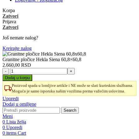
Korpa
Zatvori
Prijava
Zatvori
Još nemate nalog?
Kreirajte nalog
Granitne pločice Hekla Siena 60,8×60,8
2.660,00
RSD
Granitne
pločice
Dodaj u korpu
Hekla
Proizvod spada u lomljive artikle i NE može se slati kurirskim službama.
Siena
Moguća je samo isporuka našim vozilima prema važećim uslovima.
60,8x60,8
količina
Uporedi
Dodaj u omiljene
Search
Meni
0
Lista želja
0
Uporedi
0
items
Cart