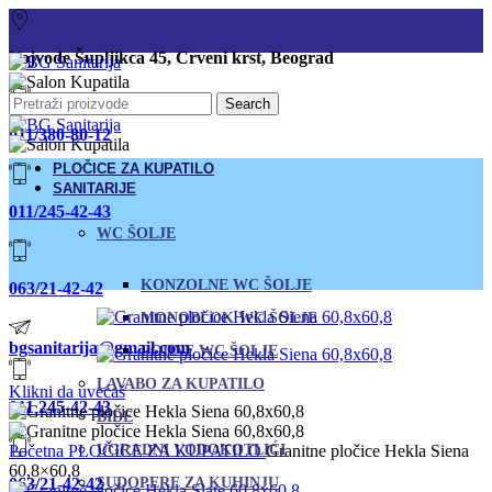
Vojvode Šupljikca 45, Crveni krst, Beograd
Search
011/380-80-12
PLOČICE ZA KUPATILO
SANITARIJE
011/245-42-43
WC ŠOLJE
KONZOLNE WC ŠOLJE
063/21-42-42
MONOBLOK WC ŠOLJE
bgsanitarija@gmail.com
PODNE WC ŠOLJE
LAVABO ZA KUPATILO
Klikni da uvećaš
011 245-42-43
BIDE
Početna
PLOČICE ZA KUPATILO
UGRADNI VODOKOTLIĆI
Granitne pločice Hekla Siena
60,8×60,8
063/21-42-42
SUDOPERE ZA KUHINJU