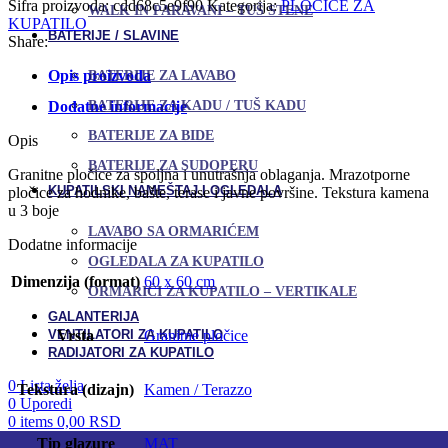
Šifra proizvoda:
cdd68c5e9f90
Kategorija:
PLOČICE ZA
WALK IN PARAVANI – TUŠ STENE
KUPATILO
BATERIJE / SLAVINE
Share:
Opis proizvoda
BATERIJE ZA LAVABO
BATERIJE ZA KADU / TUŠ KADU
Dodatne informacije
BATERIJE ZA BIDE
Opis
BATERIJE ZA SUDOPERU
Granitne pločice za spoljna i unutrašnja oblaganja. Mrazotporne
KUPATILSKI NAMEŠTAJ I OGLEDALA
pločice za hodnike, bašte, terase i javne površine. Tekstura kamena
u 3 boje
LAVABO SA ORMARIĆEM
Dodatne informacije
OGLEDALA ZA KUPATILO
Dimenzija (format)
60 x 60 cm
ORMARIĆI ZA KUPATILO – VERTIKALE
GALANTERIJA
VENTILATORI ZA KUPATILO
Vrsta
Granitne pločice
RADIJATORI ZA KUPATILO
0
Lista želja
Tekstura (dizajn)
Kamen / Terazzo
0
Uporedi
0
items
0,00
RSD
Tip glazure
MAT