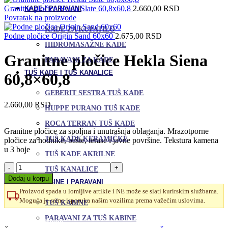
Granitne pločice Hekla Slate 60,8x60,8
2.660,00
RSD
KADE I PARAVANI
Povratak na proizvode
KADE ZA KUPATILO
Podne pločice Origin Sand 60x60
2.675,00
RSD
HIDROMASAŽNE KADE
Granitne pločice Hekla Siena
PARAVANI ZA KADE
TUŠ KADE I TUŠ KANALICE
60,8×60,8
GEBERIT SESTRA TUŠ KADE
2.660,00
RSD
HUPPE PURANO TUŠ KADE
ROCA TERRAN TUŠ KADE
Granitne pločice za spoljna i unutrašnja oblaganja. Mrazotporne
TUŠ KADE KERAMIČKE
pločice za hodnike, bašte, terase i javne površine. Tekstura kamena
u 3 boje
TUŠ KADE AKRILNE
Granitne
TUŠ KANALICE
pločice
Dodaj u korpu
TUŠ KABINE I PARAVANI
Hekla
Proizvod spada u lomljive artikle i NE može se slati kurirskim službama.
Siena
Moguća je samo isporuka našim vozilima prema važećim uslovima.
60,8x60,8
TUŠ KABINE
količina
Uporedi
PARAVANI ZA TUŠ KABINE
Dodaj u omiljene