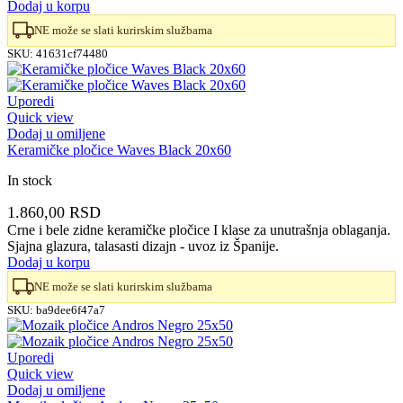
Dodaj u korpu
NE može se slati kurirskim službama
SKU:
41631cf74480
Uporedi
Quick view
Dodaj u omiljene
Keramičke pločice Waves Black 20x60
In stock
1.860,00
RSD
Crne i bele zidne keramičke pločice I klase za unutrašnja oblaganja.
Sjajna glazura, talasasti dizajn - uvoz iz Španije.
Dodaj u korpu
NE može se slati kurirskim službama
SKU:
ba9dee6f47a7
Uporedi
Quick view
Dodaj u omiljene