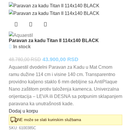
Paravan za kadu Titan II 114x140 BLACK
In stock
Originalna
Trenutna
43.900,00
RSD
48.780,00
RSD
cena
cena
Aquaestil dvodelni Paravan za Kadu u Mat Crnom
ramu dužine 114 cm i visine 140 cm. Transparentno
je
je:
providno kaljeno staklo 6 mm debljine sa AntiPlaque
bila:
43.900,00 RSD.
Nano zaštitom protiv taloženja kamenca. Univerzalna
48.780,00 RSD.
orijentacija – LEVA ili DESNA sa potpunim sklapanjem
paravana ka unutrašnosti kade.
Dodaj u korpu
NE može se slati kurirskim službama
SKU:
6100385C