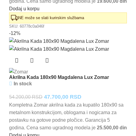
godina. Cena samo ugradnog modela je
19.600,00 din
45.340,00 RSD.
Dodaj u korpu
NE može se slati kurirskim službama
SKU:
60778c0a046f
-12%
Akrilna Kada 180x90 Magdalena Lux Zomar
In stock
Originalna
Trenutna
47.700,00
RSD
54.200,00
RSD
cena
cena
Kompletna Zomar akrilna kada za kupatilo 180x90 sa
metalnom konstrukcijom, oblogama i nogicama za
je
je:
postavku na gotove podne pločice. Garancija 5
bila:
47.700,00 RSD.
godina. Cena samo ugradnog modela je
25.500,00 din
54.200,00 RSD.
Dodaj u korpu