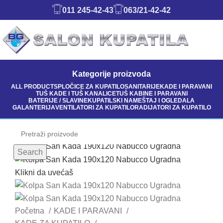
011 245-42-43
063/21-42-42
Kategorije proizvoda
ALL
PRODUCTS
PLOČICE ZA KUPATILO
SANITARIJE
KADE I PARAVANI
TUŠ KADE I TUŠ KANALICE
TUŠ KABINE I PARAVANI
BATERIJE / SLAVINE
KUPATILSKI NAMEŠTAJ I OGLEDALA
GALANTERIJA
VENTILATORI ZA KUPATILO
RADIJATORI ZA KUPATILO
Search
Klikni da uvećaš
Početna
KADE I PARAVANI