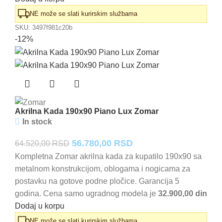
NE može se slati kurirskim službama
SKU:
3497f981c20b
-12%
Akrilna Kada 190x90 Piano Lux Zomar
In stock
Originalna
Trenutna
56.780,00
RSD
64.520,00
RSD
cena
cena
Kompletna Zomar akrilna kada za kupatilo 190x90 sa
metalnom konstrukcijom, oblogama i nogicama za
je
je:
postavku na gotove podne pločice. Garancija 5
bila:
56.780,00 RSD.
godina. Cena samo ugradnog modela je
32.900,00 din
64.520,00 RSD.
Dodaj u korpu
NE može se slati kurirskim službama