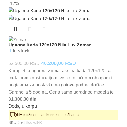
-12%
Ugaona Kada 120x120 Nila Lux Zomar
In stock
Originalna
Trenutna
46.200,00
RSD
52.500,00
RSD
cena
cena
Kompletna ugaona Zomar akrilna kada 120x120 sa
metalnom konstrukcijom, velikom lučnom oblogom i
je
je:
nogicama za postavku na gotove podne pločice.
bila:
46.200,00 RSD.
Garancija 5 godina. Cena samo ugradnog modela je
52.500,00 RSD.
31.300,00 din
Dodaj u korpu
NE može se slati kurirskim službama
SKU:
37098dc7d960