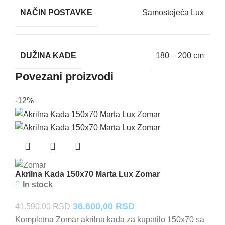
NAČIN POSTAVKE
Samostojeća Lux
DUŽINA KADE
180 – 200 cm
Povezani proizvodi
-12%
Akrilna Kada 150x70 Marta Lux Zomar
In stock
Originalna
Trenutna
36.600,00
RSD
41.590,00
RSD
cena
cena
Kompletna Zomar akrilna kada za kupatilo 150x70 sa