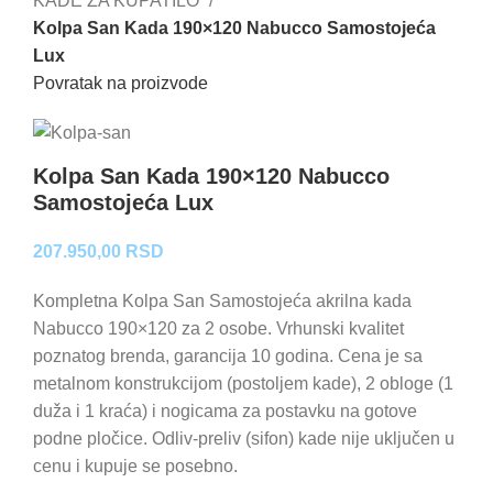
KADE ZA KUPATILO
Kolpa San Kada 190×120 Nabucco Samostojeća
Lux
Povratak na proizvode
Kolpa San Kada 190×120 Nabucco
Samostojeća Lux
207.950,00
RSD
Kompletna Kolpa San Samostojeća akrilna kada
Nabucco 190×120 za 2 osobe. Vrhunski kvalitet
poznatog brenda, garancija 10 godina. Cena je sa
metalnom konstrukcijom (postoljem kade), 2 obloge (1
duža i 1 kraća) i nogicama za postavku na gotove
podne pločice. Odliv-preliv (sifon) kade nije uključen u
cenu i kupuje se posebno.