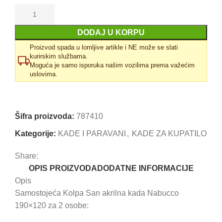
DODAJ U KORPU
Proizvod spada u lomljive artikle i NE može se slati
kurirskim službama.
Moguća je samo isporuka našim vozilima prema važećim
uslovima.
Uporedi
Dodaj u omiljene
Šifra proizvoda:
787410
Kategorije:
KADE I PARAVANI
,
KADE ZA KUPATILO
Share:
OPIS PROIZVODA
DODATNE INFORMACIJE
Opis
Samostojeća Kolpa San akrilna kada Nabucco
190×120 za 2 osobe: