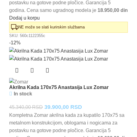
postavku na gotove podne pločice. Garancija 5
bila:
39.740,00 RSD.
godina. Cena samo ugradnog modela je
18.950,00 din
45.160,00 RSD.
Dodaj u korpu
NE može se slati kurirskim službama
SKU:
560c1122355c
-12%
Akrilna Kada 170x75 Anastasija Lux Zomar
In stock
Originalna
Trenutna
39.900,00
RSD
45.340,00
RSD
cena
cena
Kompletna Zomar akrilna kada za kupatilo 170x75 sa
metalnom konstrukcijom, oblogama i nogicama za
je
je:
postavku na gotove podne pločice. Garancija 5
bila:
39.900,00 RSD.