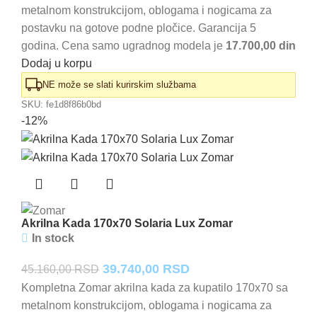
metalnom konstrukcijom, oblogama i nogicama za
je
je:
postavku na gotove podne pločice. Garancija 5
bila:
36.600,00 RSD.
godina. Cena samo ugradnog modela je
17.700,00 din
41.590,00 RSD.
Dodaj u korpu
NE može se slati kurirskim službama
SKU:
fe1d8f86b0bd
-12%
Akrilna Kada 170x70 Solaria Lux Zomar
In stock
Originalna
Trenutna
39.740,00
RSD
45.160,00
RSD
cena
cena
Kompletna Zomar akrilna kada za kupatilo 170x70 sa
metalnom konstrukcijom, oblogama i nogicama za
je
je: