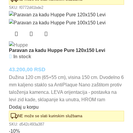
SKU:
f0772d41bde2
Paravan za kadu Huppe Pure 120x150 Levi
In stock
43.200,00
RSD
Dužina 120 cm (65+55 cm), visina 150 cm. Dvodelno 6
mm kaljeno staklo sa AntiPlaque Nano zaštitom protiv
taloženja kamenca. LEVA orijentacija - postavka na
levi zid kade, sklapanje ka unutra, HROM ram
Dodaj u korpu
NE može se slati kurirskim službama
SKU:
d542c493a387
-10%