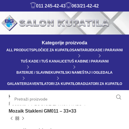
011 245-42-43
063/21-42-42
Kategorije proizvoda
ALL
PRODUCTS
PLOČICE ZA KUPATILO
SANITARIJE
KADE I PARAVANI
TUŠ KADE I TUŠ KANALICE
TUŠ KABINE I PARAVANI
BATERIJE / SLAVINE
KUPATILSKI NAMEŠTAJ I OGLEDALA
GALANTERIJA
VENTILATORI ZA KUPATILO
RADIJATORI ZA KUPATILO
Klikni da uvećaš
Početna
PLOČICE ZA KUPATILO
Mozaik Stakleni GM011 – 33×33