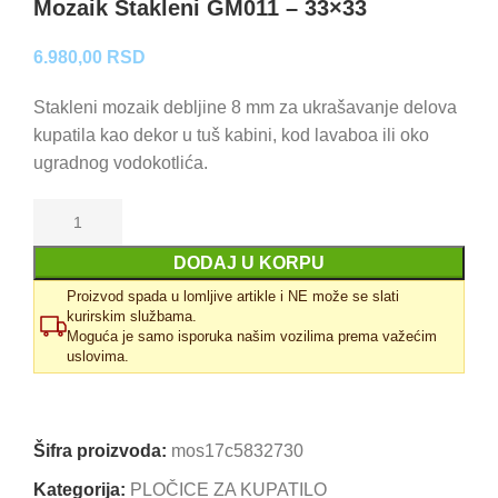
Mozaik Stakleni GM011 – 33×33
6.980,00
RSD
Stakleni mozaik debljine 8 mm za ukrašavanje delova
kupatila kao dekor u tuš kabini, kod lavaboa ili oko
ugradnog vodokotlića.
DODAJ U KORPU
Proizvod spada u lomljive artikle i NE može se slati
kurirskim službama.
Moguća je samo isporuka našim vozilima prema važećim
uslovima.
Uporedi
Dodaj u omiljene
Šifra proizvoda:
mos17c5832730
Kategorija:
PLOČICE ZA KUPATILO