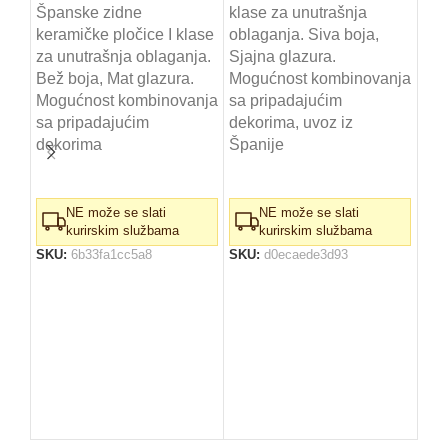
IRA
Španske zidne
klase za unutrašnja
keramičke pločice I klase
oblaganja. Siva boja,
za unutrašnja oblaganja.
Sjajna glazura.
4.
Bež boja, Mat glazura.
Mogućnost kombinovanja
Dek
Mogućnost kombinovanja
sa pripadajućim
obl
sa pripadajućim
dekorima, uvoz iz
i d
dekorima
Španije
NE može se slati
NE može se slati
kurirskim službama
kurirskim službama
SK
SKU:
6b33fa1cc5a8
SKU:
d0ecaede3d93