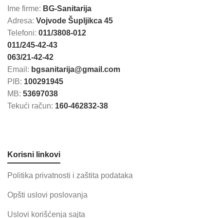
Ime firme:
BG-Sanitarija
Adresa:
Vojvode Šupljikca 45
Telefoni:
011/3808-012
011/245-42-43
063/21-42-42
Email:
bgsanitarija@gmail.com
PIB:
100291945
MB:
53697038
Tekući račun:
160-462832-38
Korisni linkovi
Politika privatnosti i zaštita podataka
Opšti uslovi poslovanja
Uslovi korišćenja sajta