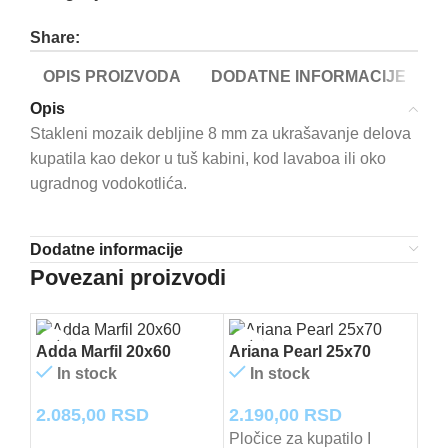
Share:
OPIS PROIZVODA
DODATNE INFORMACIJE
Opis
Stakleni mozaik debljine 8 mm za ukrašavanje delova
kupatila kao dekor u tuš kabini, kod lavaboa ili oko
ugradnog vodokotlića.
Dodatne informacije
Povezani proizvodi
Adda Marfil 20x60
Ariana Pearl 25x70
In stock
In stock
2.085,00
RSD
2.190,00
RSD
Dek
Pločice za kupatilo I