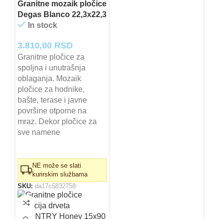
Granitne mozaik pločice
Degas Blanco 22,3x22,3
In stock
3.810,00
RSD
Granitne pločice za
spoljna i unutrašnja
oblaganja. Mozaik
pločice za hodnike,
bašte, terase i javne
površine otporne na
mraz. Dekor pločice za
sve namene
NE može se slati
kurirskim službama
SKU:
da17c5832758