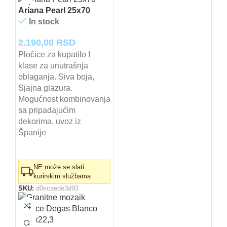
Ariana Pearl 25x70
In stock
2.190,00
RSD
Pločice za kupatilo I
klase za unutrašnja
oblaganja. Siva boja,
Sjajna glazura.
Mogućnost kombinovanja
sa pripadajućim
dekorima, uvoz iz
Španije
NE može se slati
kurirskim službama
SKU:
d0ecaede3d93