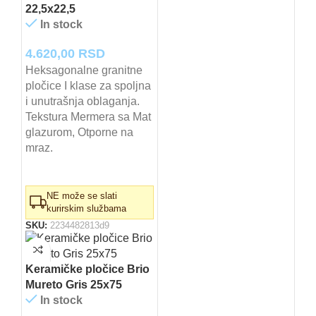
22,5x22,5
In stock
4.620,00
RSD
Heksagonalne granitne
pločice I klase za spoljna
i unutrašnja oblaganja.
Tekstura Mermera sa Mat
glazurom, Otporne na
mraz.
NE može se slati
kurirskim službama
SKU:
2234482813d9
Keramičke pločice Brio
Mureto Gris 25x75
In stock