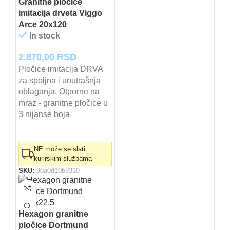
Granitne pločice
imitacija drveta Viggo
Arce 20x120
In stock
2.870,00
RSD
Pločice imitacija DRVA
za spoljna i unutrašnja
oblaganja. Otporne na
mraz - granitne pločice u
3 nijanse boja
NE može se slati
kurirskim službama
SKU:
90a0d10b9310
Hexagon granitne
pločice Dortmund