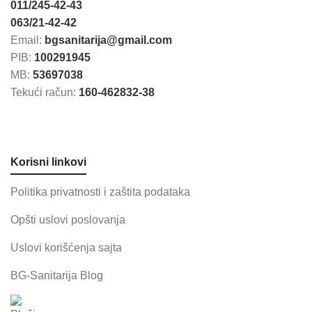
011/245-42-43
063/21-42-42
Email:
bgsanitarija@gmail.com
PIB:
100291945
MB:
53697038
Tekući račun:
160-462832-38
Korisni linkovi
Politika privatnosti i zaštita podataka
Opšti uslovi poslovanja
Uslovi korišćenja sajta
BG-Sanitarija Blog