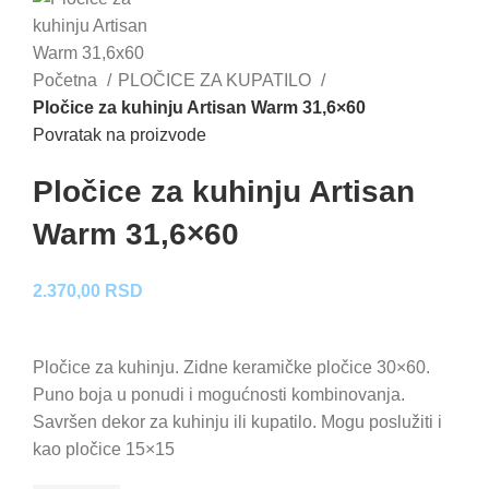
Početna
PLOČICE ZA KUPATILO
Pločice za kuhinju Artisan Warm 31,6×60
Povratak na proizvode
Pločice za kuhinju Artisan
Warm 31,6×60
2.370,00
RSD
Pločice za kuhinju. Zidne keramičke pločice 30×60.
Puno boja u ponudi i mogućnosti kombinovanja.
Savršen dekor za kuhinju ili kupatilo. Mogu poslužiti i
kao pločice 15×15