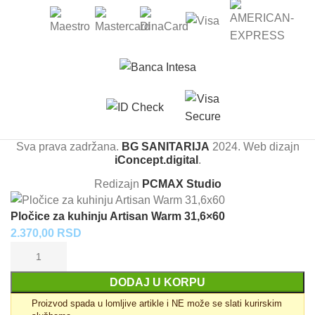
Sva prava zadržana.
BG SANITARIJA
2024. Web dizajn
iConcept.digital
.
Redizajn
PCMAX Studio
Pločice za kuhinju Artisan Warm 31,6×60
2.370,00
RSD
DODAJ U KORPU
Proizvod spada u lomljive artikle i NE može se slati kurirskim