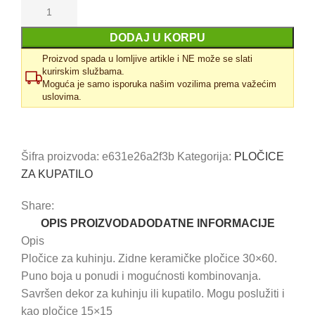
DODAJ U KORPU
Proizvod spada u lomljive artikle i NE može se slati
kurirskim službama.
Moguća je samo isporuka našim vozilima prema važećim
uslovima.
Uporedi
Dodaj u omiljene
Šifra proizvoda:
e631e26a2f3b
Kategorija:
PLOČICE
ZA KUPATILO
Share:
OPIS PROIZVODA
DODATNE INFORMACIJE
Opis
Pločice za kuhinju. Zidne keramičke pločice 30×60.
Puno boja u ponudi i mogućnosti kombinovanja.
Savršen dekor za kuhinju ili kupatilo. Mogu poslužiti i
kao pločice 15×15