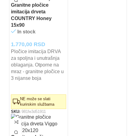
Granitne pločice
imitacija drveta
COUNTRY Honey
15x90
In stock
1.770,00
RSD
Pločice imitacija DRVA
za spoljna i unutrašnja
oblaganja. Otporne na
mraz - granitne pločice u
3 nijanse boja
NE može se slati
kurirskim službama
SKU:
981fe3d51911