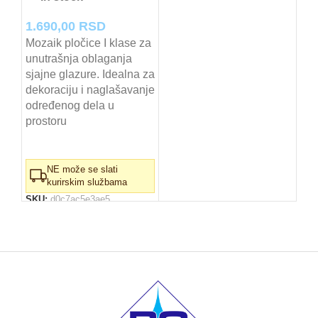
1.690,00
RSD
Mozaik pločice I klase za
unutrašnja oblaganja
sjajne glazure. Idealna za
dekoraciju i naglašavanje
određenog dela u
prostoru
NE može se slati
kurirskim službama
SKU:
d0c7ac5e3ae5