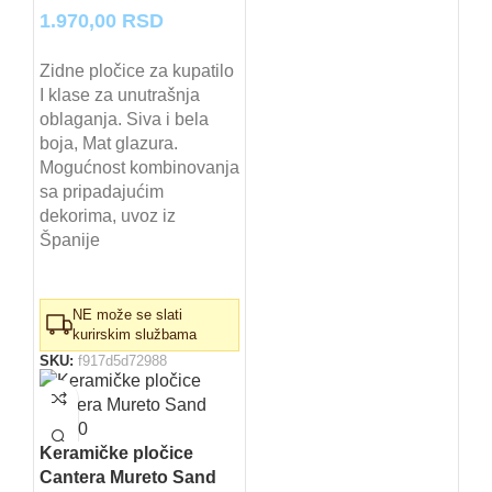
1.970,00
RSD
Zidne pločice za kupatilo
I klase za unutrašnja
oblaganja. Siva i bela
boja, Mat glazura.
Mogućnost kombinovanja
sa pripadajućim
dekorima, uvoz iz
Španije
NE može se slati
kurirskim službama
SKU:
f917d5d72988
Keramičke pločice
Cantera Mureto Sand