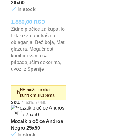
20x60
In stock
1.880,00
RSD
Zidne pločice za kupatilo
I klase za unutrašnja
oblaganja. Bež boja, Mat
glazura. Mogućnost
kombinovanja sa
pripadajućim dekorima,
uvoz iz Španije
NE može se slati
kurirskim službama
SKU:
41631cf74480
Mozaik pločice Andros
Negro 25x50
In stock