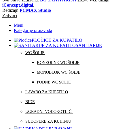
iConcept.digital
.
Redizajn
PCMAX Studio
Zatvori
Meni
Kategorije proizvoda
PLOČICE ZA KUPATILO
SANITARIJE
WC ŠOLJE
KONZOLNE WC ŠOLJE
MONOBLOK WC ŠOLJE
PODNE WC ŠOLJE
LAVABO ZA KUPATILO
BIDE
UGRADNI VODOKOTLIĆI
SUDOPERE ZA KUHINJU
KADE I PARAVANI