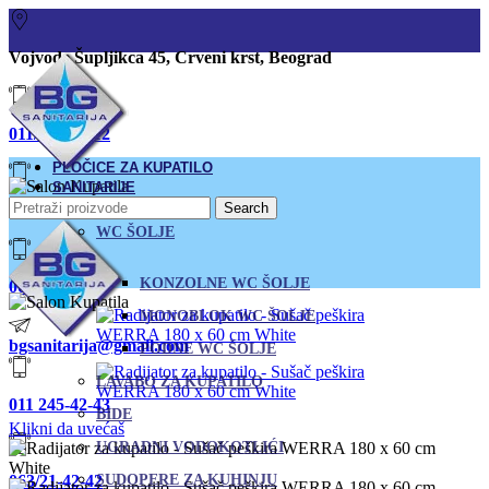
Vojvode Šupljikca 45, Crveni krst, Beograd
011/380-80-12
PLOČICE ZA KUPATILO
SANITARIJE
Search
011/245-42-43
WC ŠOLJE
KONZOLNE WC ŠOLJE
063/21-42-42
MONOBLOK WC ŠOLJE
bgsanitarija@gmail.com
PODNE WC ŠOLJE
LAVABO ZA KUPATILO
011 245-42-43
BIDE
Klikni da uvećaš
UGRADNI VODOKOTLIĆI
063/21-42-42
SUDOPERE ZA KUHINJU