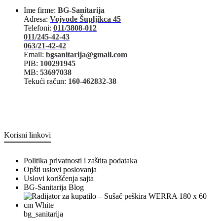
Ime firme:
BG-Sanitarija
Adresa:
Vojvode Šupljikca 45
Telefoni:
011/3808-012
011/245-42-43
063/21-42-42
Email:
bgsanitarija@gmail.com
PIB:
100291945
MB:
53697038
Tekući račun:
160-462832-38
Korisni linkovi
Politika privatnosti i zaštita podataka
Opšti uslovi poslovanja
Uslovi korišćenja sajta
BG-Sanitarija Blog
bg_sanitarija