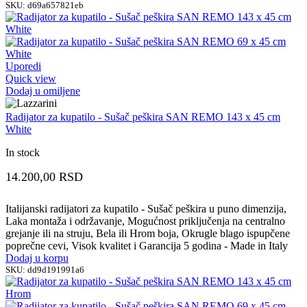
SKU:
d69a657821eb
Uporedi
Quick view
Dodaj u omiljene
Radijator za kupatilo - Sušač peškira SAN REMO 143 x 45 cm
White
In stock
14.200,00
RSD
Italijanski radijatori za kupatilo - Sušač peškira u puno dimenzija,
Laka montaža i održavanje, Mogućnost priključenja na centralno
grejanje ili na struju, Bela ili Hrom boja, Okrugle blago ispupčene
poprečne cevi, Visok kvalitet i Garancija 5 godina - Made in Italy
Dodaj u korpu
SKU:
dd9d191991a6