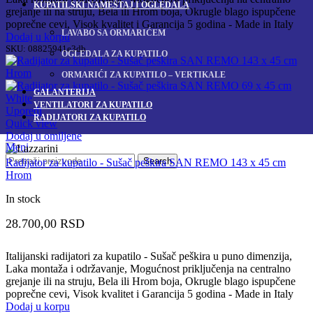
KUPATILSKI NAMEŠTAJ I OGLEDALA
grejanje ili na struju, Bela ili Hrom boja, Okrugle blago ispupčene
poprečne cevi, Visok kvalitet i Garancija 5 godina - Made in Italy
LAVABO SA ORMARIĆEM
Dodaj u korpu
SKU:
08825941e3db
OGLEDALA ZA KUPATILO
ORMARIĆI ZA KUPATILO – VERTIKALE
GALANTERIJA
VENTILATORI ZA KUPATILO
Uporedi
RADIJATORI ZA KUPATILO
Quick view
Dodaj u omiljene
Meni
Search
Radijator za kupatilo - Sušač peškira SAN REMO 143 x 45 cm
Hrom
In stock
28.700,00
RSD
Italijanski radijatori za kupatilo - Sušač peškira u puno dimenzija,
Laka montaža i održavanje, Mogućnost priključenja na centralno
grejanje ili na struju, Bela ili Hrom boja, Okrugle blago ispupčene
poprečne cevi, Visok kvalitet i Garancija 5 godina - Made in Italy
Dodaj u korpu