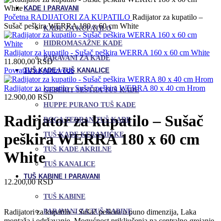
KADE I PARAVANI
Početna
RADIJATORI ZA KUPATILO
Radijator za kupatilo –
Sušač peškira WERRA 180 x 60 cm White
KADE ZA KUPATILO
HIDROMASAŽNE KADE
Radijator za kupatilo - Sušač peškira WERRA 160 x 60 cm White
PARAVANI ZA KADE
11.800,00
RSD
Povratak na proizvode
TUŠ KADE I TUŠ KANALICE
Radijator za kupatilo - Sušač peškira WERRA 80 x 40 cm Hrom
GEBERIT SESTRA TUŠ KADE
12.900,00
RSD
HUPPE PURANO TUŠ KADE
Radijator za kupatilo – Sušač
ROCA TERRAN TUŠ KADE
peškira WERRA 180 x 60 cm
TUŠ KADE KERAMIČKE
TUŠ KADE AKRILNE
White
TUŠ KANALICE
TUŠ KABINE I PARAVANI
12.200,00
RSD
TUŠ KABINE
PARAVANI ZA TUŠ KABINE
Radijatori za kupatilo – Sušač peškira u puno dimenzija, Laka
montaža i održavanje, Mogućnost priključenja na centralno grejanje