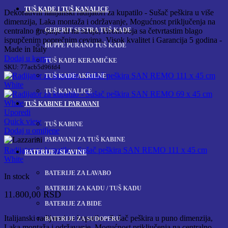
TUŠ KADE I TUŠ KANALICE
Dekorativni italijanski radijatori za kupatilo - Sušač peškira u više
dimenzija, Laka montaža i održavanje, Mogućnost priključenja na
GEBERIT SESTRA TUŠ KADE
centralno grejanje ili na struju, Hrom boja sa četvrtastim blago
ispupčenim poprečnim cevima, Visok kvalitet i Garancija 5 godina -
HUPPE PURANO TUŠ KADE
Made in Italy
Dodaj u korpu
TUŠ KADE KERAMIČKE
SKU:
77acb5d96fd4
TUŠ KADE AKRILNE
TUŠ KANALICE
TUŠ KABINE I PARAVANI
Uporedi
Quick view
TUŠ KABINE
Dodaj u omiljene
PARAVANI ZA TUŠ KABINE
Radijator za kupatilo - Sušač peškira SAN REMO 111 x 45 cm
BATERIJE / SLAVINE
White
BATERIJE ZA LAVABO
In stock
BATERIJE ZA KADU / TUŠ KADU
11.800,00
RSD
BATERIJE ZA BIDE
Italijanski radijatori za kupatilo - Sušač peškira u puno dimenzija,
BATERIJE ZA SUDOPERU
Laka montaža i održavanje, Mogućnost priključenja na centralno