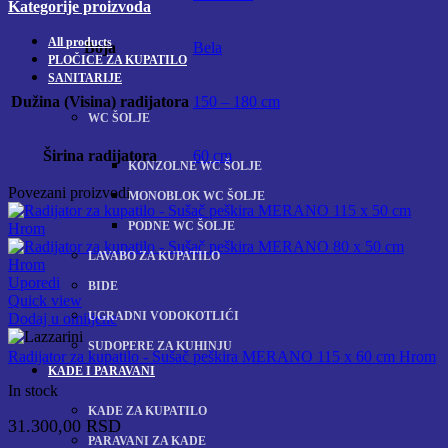
Kategorije proizvoda
All
products
Boja
Bela
PLOČICE ZA KUPATILO
SANITARIJE
Dužina (Visina) radijatora
150 – 180 cm
WC ŠOLJE
Širina radijatora
60 cm
KONZOLNE WC ŠOLJE
Povezani proizvodi
MONOBLOK WC ŠOLJE
PODNE WC ŠOLJE
LAVABO ZA KUPATILO
Uporedi
BIDE
Quick view
UGRADNI VODOKOTLIĆI
Dodaj u omiljene
SUDOPERE ZA KUHINJU
Radijator za kupatilo - Sušač peškira MERANO 115 x 60 cm Hrom
KADE I PARAVANI
In stock
KADE ZA KUPATILO
31.300,00
RSD
PARAVANI ZA KADE