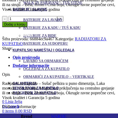
WALK IN PARAVANI – TUŠ STENE
ili na struju – Bela, Hrom i Crna boja, Okrugle ravne poprečne cevi,
Visok kvalitet i Garancija 5 godina
BATERIJE / SLAVINE
Radijator
BATERIJE ZA LAVABO
za
Dodaj u korpu
kupatilo
BATERIJE ZA KADU / TUŠ KADU
Uporedi
-
Dodaj u omiljene
BATERIJE ZA BIDE
Sušač
Šifra proizvoda:
66884ec9a467
Kategorija:
RADIJATORI ZA
peškira
KUPATILO
BATERIJE ZA SUDOPERU
WERRA
Share:
KUPATILSKI NAMEŠTAJ I OGLEDALA
180
x
Opis proizvoda
60
LAVABO SA ORMARIĆEM
cm
Dodatne informacije
OGLEDALA ZA KUPATILO
White
Opis
količina
ORMARIĆI ZA KUPATILO – VERTIKALE
Radijatori za kupatilo – Sušač peškira u puno dimenzija, Laka
GALANTERIJA
montaža i održavanje, Mogućnost priključenja na centralno grejanje
VENTILATORI ZA KUPATILO
ili na struju – Bela, Hrom i Crna boja, Okrugle ravne poprečne cevi,
RADIJATORI ZA KUPATILO
Visok kvalitet i Garancija 5 godina
0
Lista želja
0
Uporedi
Dodatne informacije
0
items
0,00
RSD
Brend
WARME