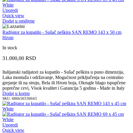
Uporedi
Quick view
Dodaj u omiljene
Radijator za kupatilo - Sušač peškira SAN REMO 143 x 50 cm
Hrom
In stock
31.000,00
RSD
Italijanski radijatori za kupatilo - Sušač peškira u puno dimenzija,
Laka montaža i održavanje, Mogućnost priključenja na centralno
grejanje ili na struju, Bela ili Hrom boja, Okrugle blago ispupčene
poprečne cevi, Visok kvalitet i Garancija 5 godina - Made in Italy
Dodaj u korpu
SKU:
686b56536643
Uporedi
Quick view