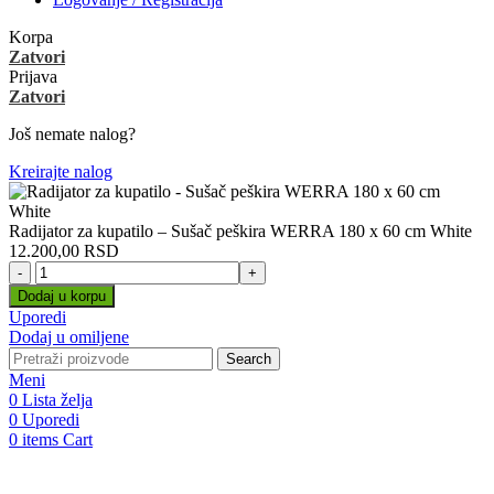
Korpa
Zatvori
Prijava
Zatvori
Još nemate nalog?
Kreirajte nalog
Radijator za kupatilo – Sušač peškira WERRA 180 x 60 cm White
12.200,00
RSD
Radijator
za
Dodaj u korpu
kupatilo
Uporedi
-
Dodaj u omiljene
Sušač
Search
peškira
Meni
WERRA
0
Lista želja
180
0
Uporedi
x
0
items
Cart
60
cm
White