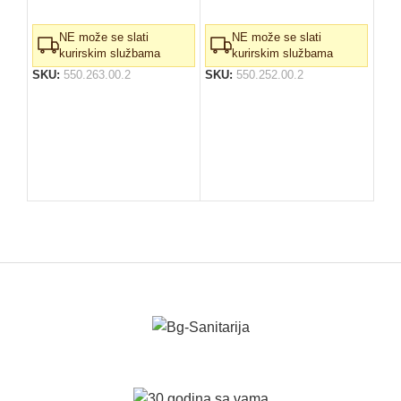
Vrh
kva
NE može se slati
NE može se slati
vis
kurirskim službama
kurirskim službama
mod
SKU:
550.263.00.2
SKU:
550.252.00.2
Dos
Bel
SK