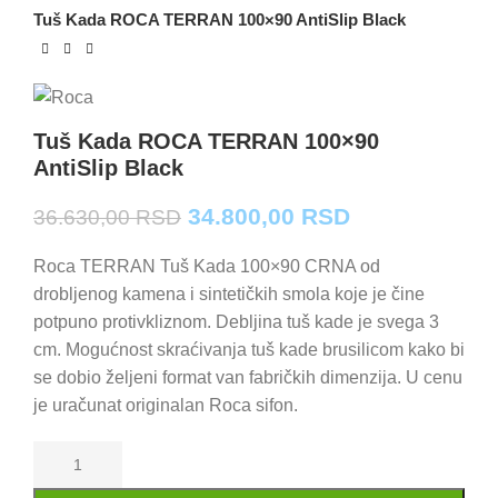
Tuš Kada ROCA TERRAN 100×90 AntiSlip Black
Tuš Kada ROCA TERRAN 100×90
AntiSlip Black
Originalna
Trenutna
34.800,00
RSD
36.630,00
RSD
cena
cena
je
je:
Roca TERRAN Tuš Kada 100×90 CRNA od
bila:
34.800,00 RS
drobljenog kamena i sintetičkih smola koje je čine
36.630,00 RSD.
potpuno protivkliznom. Debljina tuš kade je svega 3
cm. Mogućnost skraćivanja tuš kade brusilicom kako bi
se dobio željeni format van fabričkih dimenzija. U cenu
je uračunat originalan Roca sifon.