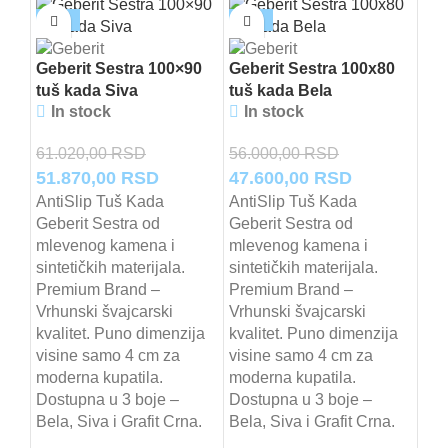
-15%
-15%
-1
Geberit Sestra 100×90
Geberit Sestra 100x80
tuš kada Siva
tuš kada Bela
In stock
In stock
61.020,00
RSD
56.000,00
RSD
Originalna
Trenutna
Originalna
Trenutna
51.870,00
RSD
47.600,00
RSD
cena
cena
cena
cena
AntiSlip Tuš Kada
AntiSlip Tuš Kada
Geb
Geberit Sestra od
Geberit Sestra od
je
je:
je
je:
tuš
mlevenog kamena i
mlevenog kamena i
I
bila:
51.870,00 RSD.
bila:
47.600,00 
sintetičkih materijala.
sintetičkih materijala.
61.020,00 RSD.
56.000,00 RSD.
Premium Brand –
Premium Brand –
72.
Vrhunski švajcarski
Vrhunski švajcarski
Ori
61
kvalitet. Puno dimenzija
kvalitet. Puno dimenzija
ce
Ant
visine samo 4 cm za
visine samo 4 cm za
Geb
je
moderna kupatila.
moderna kupatila.
mle
bila
Dostupna u 3 boje –
Dostupna u 3 boje –
sint
72
Bela, Siva i Grafit Crna.
Bela, Siva i Grafit Crna.
Pre