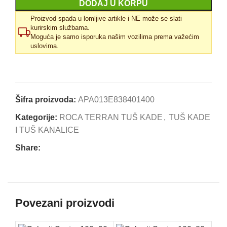
DODAJ U KORPU
Proizvod spada u lomljive artikle i NE može se slati
kurirskim službama.
Moguća je samo isporuka našim vozilima prema važećim
uslovima.
Uporedi
Dodaj u omiljene
Šifra proizvoda:
APA013E838401400
Kategorije:
ROCA TERRAN TUŠ KADE
,
TUŠ KADE
I TUŠ KANALICE
Share:
Povezani proizvodi