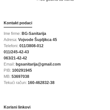
Kontakt podaci
Ime firme:
BG-Sanitarija
Adresa:
Vojvode Šupljikca 45
Telefoni:
011/3808-012
011/245-42-43
063/21-42-42
Email:
bgsanitarija@gmail.com
PIB:
100291945
MB:
53697038
Tekući račun:
160-462832-38
Korisni linkovi