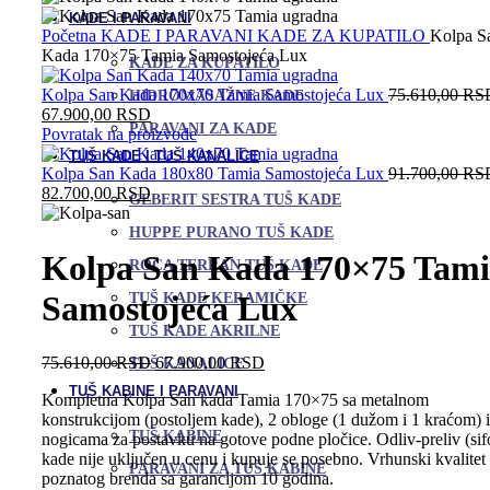
KADE I PARAVANI
Početna
KADE I PARAVANI
KADE ZA KUPATILO
Kolpa S
Kada 170×75 Tamia Samostojeća Lux
KADE ZA KUPATILO
Kolpa San Kada 170x70 Tamia Samostojeća Lux
75.610,00
RS
HIDROMASAŽNE KADE
Trenutna
67.900,00
RSD
PARAVANI ZA KADE
cena
Povratak na proizvode
je:
TUŠ KADE I TUŠ KANALICE
67.900,00 RSD.
Kolpa San Kada 180x80 Tamia Samostojeća Lux
91.700,00
RS
Trenutna
82.700,00
RSD
GEBERIT SESTRA TUŠ KADE
cena
je:
HUPPE PURANO TUŠ KADE
82.700,00 RSD.
Kolpa San Kada 170×75 Tam
ROCA TERRAN TUŠ KADE
Samostojeća Lux
TUŠ KADE KERAMIČKE
TUŠ KADE AKRILNE
Originalna
Trenutna
75.610,00
RSD
67.900,00
RSD
TUŠ KANALICE
cena
cena
TUŠ KABINE I PARAVANI
Kompletna Kolpa San kada Tamia 170×75 sa metalnom
je
je:
konstrukcijom (postoljem kade), 2 obloge (1 dužom i 1 kraćom) i
bila:
67.900,00 RSD.
TUŠ KABINE
nogicama za postavku na gotove podne pločice. Odliv-preliv (sif
75.610,00 RSD.
kade nije uključen u cenu i kupuje se posebno. Vrhunski kvalitet
PARAVANI ZA TUŠ KABINE
poznatog brenda sa garancijom 10 godina.