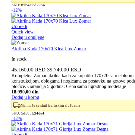
SKU:
8564afcd29b4
-12%
Uporedi
Quick view
Dodaj u omiljene
Akrilna Kada 170x70 Klea Lux Zomar
In stock
Originalna
Trenutna
45.160,00
RSD
39.740,00
RSD
cena
cena
Kompletna Zomar akrilna kada za kupatilo 170x70 sa metalnom
konstrukcijom, oblogama i nogicama za postavku na gotove pod
je
je:
pločice. Garancija 5 godina. Cena samo ugradnog modela je
bila:
39.740,00 RSD.
18.950,00 din
45.160,00 RSD.
Dodaj u korpu
NE može se slati kurirskim službama
SKU:
5d585f2f4de4
-12%
Uporedi