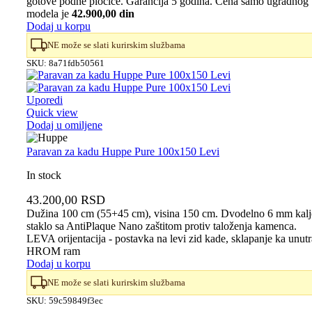
gotove podne pločice. Garancija 5 godina. Cena samo ugradnog
bila:
66.320,00 RSD.
modela je
42.900,00 din
75.360,00 RSD.
Dodaj u korpu
NE može se slati kurirskim službama
SKU:
8a71fdb50561
Uporedi
Quick view
Dodaj u omiljene
Paravan za kadu Huppe Pure 100x150 Levi
In stock
43.200,00
RSD
Dužina 100 cm (55+45 cm), visina 150 cm. Dvodelno 6 mm kal
staklo sa AntiPlaque Nano zaštitom protiv taloženja kamenca.
LEVA orijentacija - postavka na levi zid kade, sklapanje ka unutr
HROM ram
Dodaj u korpu
NE može se slati kurirskim službama
SKU:
59c59849f3ec