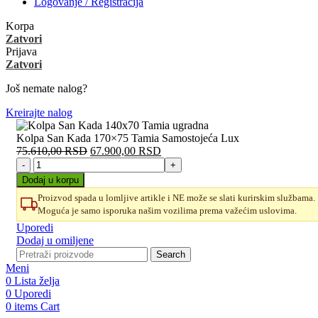
Logovanje / Registracija
Korpa
Zatvori
Prijava
Zatvori
Još nemate nalog?
Kreirajte nalog
Kolpa San Kada 170×75 Tamia Samostojeća Lux
Originalna
Trenutna
75.610,00
RSD
67.900,00
RSD
Kolpa
cena
cena
San
je
je:
Dodaj u korpu
Kada
bila:
67.900,00 RSD.
Proizvod spada u lomljive artikle i NE može se slati kurirskim službama.
170x75
75.610,00 RSD.
Moguća je samo isporuka našim vozilima prema važećim uslovima.
Tamia
Samostojeća
Uporedi
Lux
Dodaj u omiljene
količina
Search
Meni
0
Lista želja
0
Uporedi
0
items
Cart