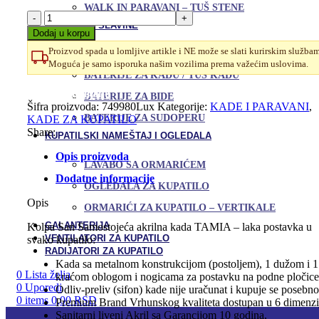
WALK IN PARAVANI – TUŠ STENE
Kolpa
BATERIJE / SLAVINE
San
Dodaj u korpu
Kada
Proizvod spada u lomljive artikle i NE može se slati kurirskim služba
170x75
BATERIJE ZA LAVABO
Moguća je samo isporuka našim vozilima prema važećim uslovima.
Tamia
BATERIJE ZA KADU / TUŠ KADU
Samostojeća
Uporedi
Lux
Dodaj u omiljene
BATERIJE ZA BIDE
količina
Šifra proizvoda:
749980Lux
Kategorije:
KADE I PARAVANI
,
BATERIJE ZA SUDOPERU
KADE ZA KUPATILO
Share:
KUPATILSKI NAMEŠTAJ I OGLEDALA
Opis proizvoda
LAVABO SA ORMARIĆEM
Dodatne informacije
OGLEDALA ZA KUPATILO
Opis
ORMARIĆI ZA KUPATILO – VERTIKALE
GALANTERIJA
Kolpa San Samostojeća akrilna kada TAMIA – laka postavka u
VENTILATORI ZA KUPATILO
svako kupatilo:
RADIJATORI ZA KUPATILO
Kada sa metalnom konstrukcijom (postoljem), 1 dužom i 1
0
Lista želja
kraćom oblogom i nogicama za postavku na podne pločice
0
Uporedi
Odliv-preliv (sifon) kade nije uračunat i kupuje se posebno
0
items
0,00
RSD
Premium Brand Vrhunskog kvaliteta dostupan u 6 dimenzi
Sanitarni liveni Akril sa Garancijom 10 godina,