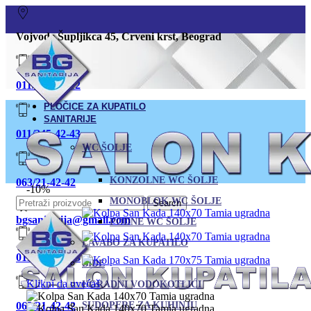
Vojvode Šupljikca 45, Crveni krst, Beograd
011/380-80-12
PLOČICE ZA KUPATILO
SANITARIJE
011/245-42-43
WC ŠOLJE
KONZOLNE WC ŠOLJE
063/21-42-42
-10%
MONOBLOK WC ŠOLJE
Search
bgsanitarija@gmail.com
PODNE WC ŠOLJE
LAVABO ZA KUPATILO
011 245-42-43
BIDE
Klikni da uvećaš
UGRADNI VODOKOTLIĆI
063/21-42-42
SUDOPERE ZA KUHINJU