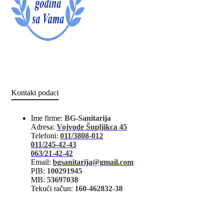
Kontakt podaci
Ime firme:
BG-Sanitarija
Adresa:
Vojvode Šupljikca 45
Telefoni:
011/3808-012
011/245-42-43
063/21-42-42
Email:
bgsanitarija@gmail.com
PIB:
100291945
MB:
53697038
Tekući račun:
160-462832-38