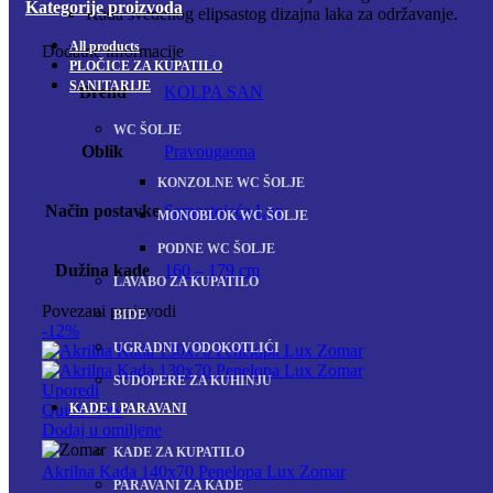
Kategorije proizvoda
Kada svedenog elipsastog dizajna laka za održavanje.
All
products
Dodatne informacije
PLOČICE ZA KUPATILO
SANITARIJE
Brend
KOLPA SAN
WC ŠOLJE
Oblik
Pravougaona
KONZOLNE WC ŠOLJE
Način postavke
Samostojeća Lux
MONOBLOK WC ŠOLJE
PODNE WC ŠOLJE
Dužina kade
160 – 179 cm
LAVABO ZA KUPATILO
Povezani proizvodi
BIDE
-12%
UGRADNI VODOKOTLIĆI
SUDOPERE ZA KUHINJU
Uporedi
KADE I PARAVANI
Quick view
Dodaj u omiljene
KADE ZA KUPATILO
Akrilna Kada 140x70 Penelopa Lux Zomar
PARAVANI ZA KADE