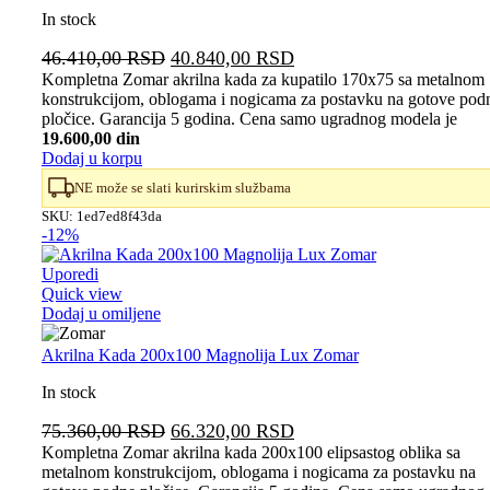
In stock
Originalna
Trenutna
46.410,00
RSD
40.840,00
RSD
cena
cena
Kompletna Zomar akrilna kada za kupatilo 170x75 sa metalnom
konstrukcijom, oblogama i nogicama za postavku na gotove pod
je
je:
pločice. Garancija 5 godina. Cena samo ugradnog modela je
bila:
40.840,00 RSD.
19.600,00 din
46.410,00 RSD.
Dodaj u korpu
NE može se slati kurirskim službama
SKU:
1ed7ed8f43da
-12%
Uporedi
Quick view
Dodaj u omiljene
Akrilna Kada 200x100 Magnolija Lux Zomar
In stock
Originalna
Trenutna
75.360,00
RSD
66.320,00
RSD
cena
cena
Kompletna Zomar akrilna kada 200x100 elipsastog oblika sa
metalnom konstrukcijom, oblogama i nogicama za postavku na
je
je: