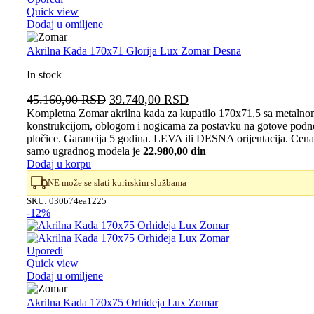
Quick view
Dodaj u omiljene
Akrilna Kada 170x71 Glorija Lux Zomar Desna
In stock
Originalna
Trenutna
45.160,00
RSD
39.740,00
RSD
cena
cena
Kompletna Zomar akrilna kada za kupatilo 170x71,5 sa metaln
konstrukcijom, oblogom i nogicama za postavku na gotove podn
je
je:
pločice. Garancija 5 godina. LEVA ili DESNA orijentacija. Cena
bila:
39.740,00 RSD.
samo ugradnog modela je
22.980,00 din
45.160,00 RSD.
Dodaj u korpu
NE može se slati kurirskim službama
SKU:
030b74ea1225
-12%
Uporedi
Quick view
Dodaj u omiljene
Akrilna Kada 170x75 Orhideja Lux Zomar